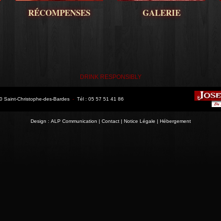
RÉCOMPENSES
GALERIE
DRINK RESPONSIBLY
 Saint-Christophe-des-Bardes
-
Tél : 05 57 51 41 86
Design :
ALP Communication
|
Contact
|
Notice Légale
|
Hébergement